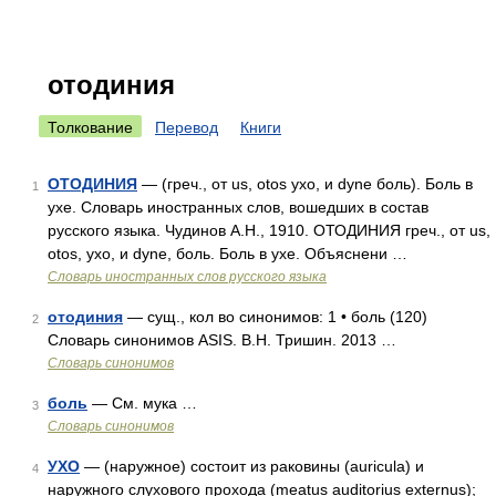
отодиния
Толкование
Перевод
Книги
ОТОДИНИЯ
— (греч., от us, otos ухо, и dyne боль). Боль в
1
ухе. Словарь иностранных слов, вошедших в состав
русского языка. Чудинов А.Н., 1910. ОТОДИНИЯ греч., от us,
otos, ухо, и dyne, боль. Боль в ухе. Объяснени …
Словарь иностранных слов русского языка
отодиния
— сущ., кол во синонимов: 1 • боль (120)
2
Словарь синонимов ASIS. В.Н. Тришин. 2013 …
Словарь синонимов
боль
— См. мука …
3
Словарь синонимов
УХО
— (наружное) состоит из раковины (auricula) и
4
наружного слухового прохода (meatus auditorius externus);